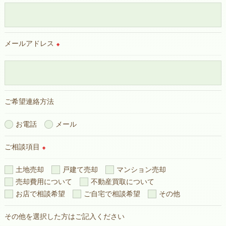
＜個人情報の安全管理＞
当社では、個人情報の漏洩等がなされないよう、適切に安全管
理対策を実施します。
メールアドレス
※
＜個人情報を与えなかった場合に生じる結果＞
必要な情報を頂けない場合は、それに対応した当社のサービス
をご提供できない場合がございますので予めご了承ください。
ご希望連絡方法
＜個人情報の開示･訂正・削除･利用停止の手続について＞
当社では、お客様の個人情報の開示･訂正･削除・利用停止の手
お電話
メール
続を定めさせて頂いております。
ご本人である事を確認のうえ、対応させて頂きます。
ご相談項目
※
個人情報の開示･訂正･削除・利用停止の具体的手続きにつきま
しては、お電話でお問合せ下さい。
土地売却
戸建て売却
マンション売却
売却費用について
不動産買取について
お店で相談希望
ご自宅で相談希望
その他
その他を選択した方はご記入ください