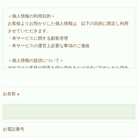
＜個人情報の利用目的＞
お客様よりお預かりした個人情報は、以下の目的に限定し利用
させていただきます。
・本サービスに関する顧客管理
・本サービスの運営上必要な事項のご連絡
＜個人情報の提供について＞
当社ではお客様の同意を得た場合または法令に定められた場合
を除き、
取得した個人情報を第三者に提供することはいたしません。
お名前
※
＜個人情報の委託について＞
当社では、利用目的の達成に必要な範囲において、個人情報を
外部に委託する場合があります。
これらの委託先に対しては個人情報保護契約等の措置をとり、
適切な監督を行います。
お電話番号